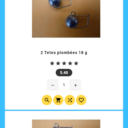
2 Tetes plombées 18 g





Price
5.40
remove
add



