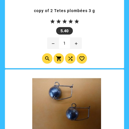
copy of 2 Tetes plombées 3 g





Price
5.40
remove
add



