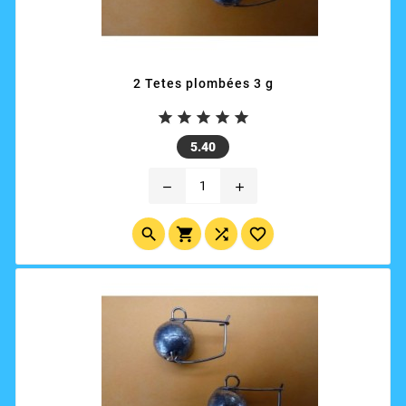
2 Tetes plombées 3 g





Price
5.40
remove
add



