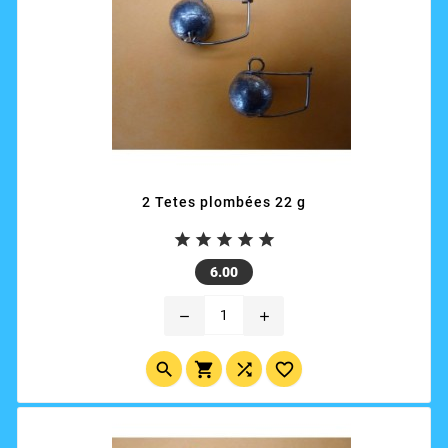
2 Tetes plombées 22 g





Price
6.00
remove
add



