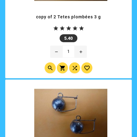
copy of 2 Tetes plombées 3 g





Price
5.40
remove
add



