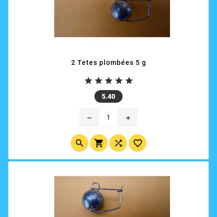
2 Tetes plombées 5 g





Price
5.40
remove
add



