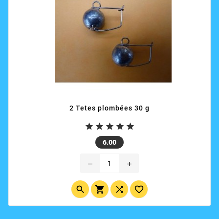
2 Tetes plombées 30 g





Price
6.00
remove
add



