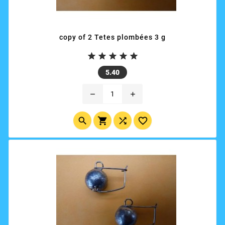
copy of 2 Tetes plombées 3 g





Price
5.40
remove
add



