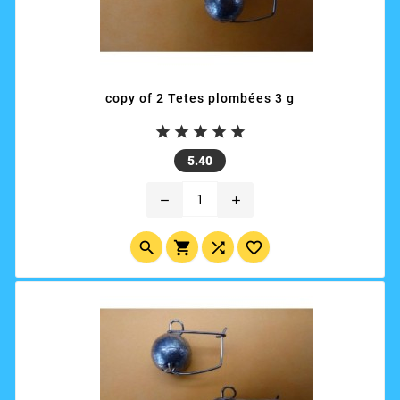
copy of 2 Tetes plombées 3 g





Price
5.40
remove
add



