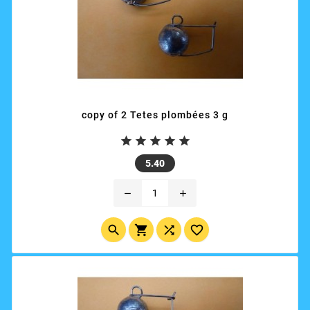
copy of 2 Tetes plombées 3 g





Price
5.40
remove
add



