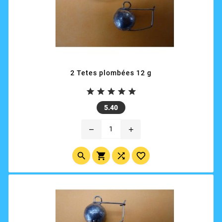
2 Tetes plombées 12 g





Price
5.40
remove
add



