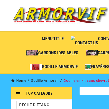
MENU TITLE
CONT
GARDONS IDES ABLES
CARP
GODILLE ARMORVIF
FRAYÈRE
Home
Godille Armorvif
Godille en kit sans chevro

TOP CATEGORY
PÊCHE D'ETANG