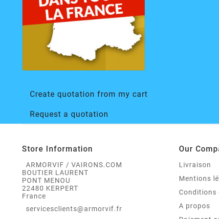
Create quotation from my cart
Request a quotation
Store Information
Our Comp
ARMORVIF / VAIRONS.COM
Livraison
BOUTIER LAURENT
Mentions l
PONT MENOU
22480 KERPERT
Conditions 
France
A propos
servicesclients@armorvif.fr