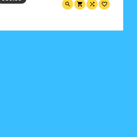



