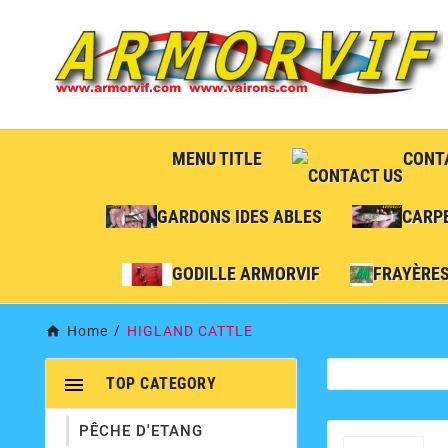
MENU TITLE
CONT
GARDONS IDES ABLES
CARP
GODILLE ARMORVIF
FRAYÈRE
Home
HIGLAND CATTLE

TOP CATEGORY
PÊCHE D'ETANG