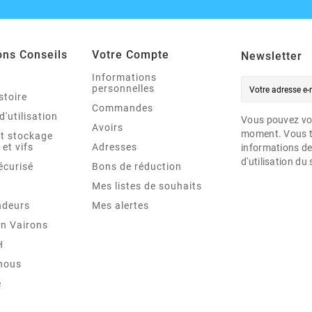
ons Conseils
Votre Compte
Newsletter
Informations
personnelles
stoire
Commandes
d'utilisation
Vous pouvez vou
Avoirs
moment. Vous t
et stockage
 et vifs
Adresses
informations de
d'utilisation du 
écurisé
Bons de réduction
Mes listes de souhaits
ndeurs
Mes alertes
en Vairons
H
nous
e