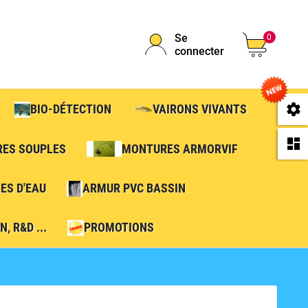
Se
0
connecter
se
BIO-DÉTECTION
VAIRONS VIVANTS
da
RES SOUPLES
MONTURES ARMORVIF
ES D'EAU
ARMUR PVC BASSIN
, R&D ...
PROMOTIONS