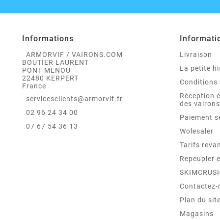
Informations
Informati
ARMORVIF / VAIRONS.COM
Livraison
BOUTIER LAURENT
La petite hi
PONT MENOU
22480 KERPERT
Conditions 
France
Réception 
servicesclients@armorvif.fr
des vairons
02 96 24 34 00
Paiement s
07 67 54 36 13
Wolesaler
Tarifs reva
Repeupler 
SKIMCRUS
Contactez-
Plan du sit
Magasins