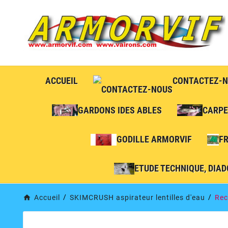
ACCUEIL
CONTACTEZ-
GARDONS IDES ABLES
CARPE
GODILLE ARMORVIF
F
ETUDE TECHNIQUE, DIAD
Accueil
SKIMCRUSH aspirateur lentilles d'eau
Rec