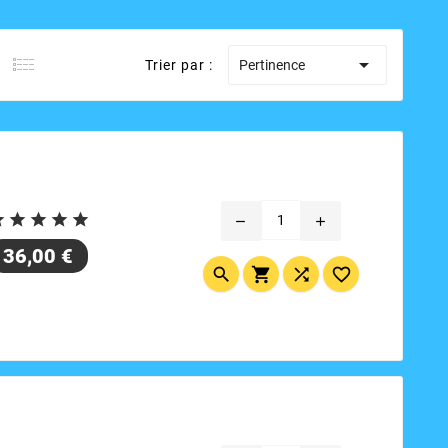

Trier par :
Pertinence





remove
add
Prix
36,00 €



