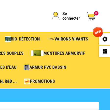
Se
0
connecter
se
BIO-DÉTECTION
VAIRONS VIVANTS
da
RES SOUPLES
MONTURES ARMORVIF
ES D'EAU
ARMUR PVC BASSIN
, R&D ...
PROMOTIONS