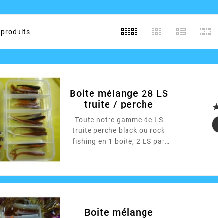
produits
Boite mélange 28 LS
truite / perche
Toute notre gamme de LS
truite perche black ou rock
fishing en 1 boite, 2 LS par
couleur et modèle, au total 28
LS: 6 Breizh Minnow, 4 Fine
Minnow 60, 6 Fine minnow
70, 8 Fine Minnow 80 et 4
Verti Minnow.
Boite mélange