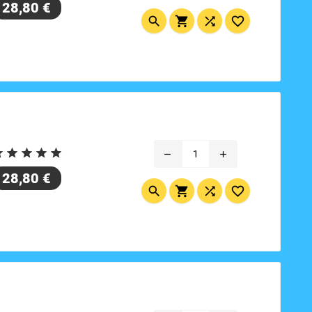
Prix
28,80 €









remove
add
Prix
28,80 €



