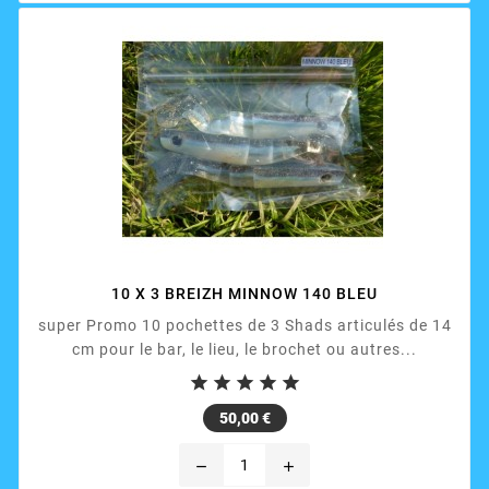
10 X 3 BREIZH MINNOW 140 BLEU
super Promo 10 pochettes de 3 Shads articulés de 14
cm pour le bar, le lieu, le brochet ou autres...





Prix
50,00 €
remove
add