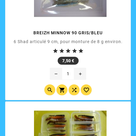
BREIZH MINNOW 90 GRIS/BLEU
6 Shad articulé 9 cm, pour monture de 8 g environ.





Prix
7,50 €
remove
add



