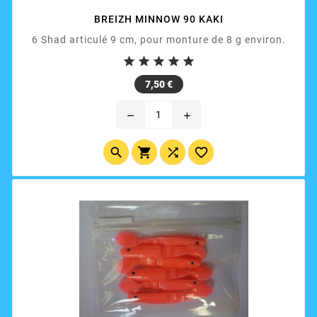
BREIZH MINNOW 90 KAKI
6 Shad articulé 9 cm, pour monture de 8 g environ.





Prix
7,50 €
remove
add



