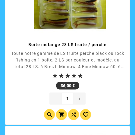
Boite mélange 28 LS truite / perche
Toute notre gamme de LS truite perche black ou rock
fishing en 1 boite, 2 LS par couleur et modèle, au
total 28 LS: 6 Breizh Minnow, 4 Fine Minnow 60, 6
Fine minnow 70, 8 Fine Minnow 80 et 4 Verti Minnow.





Prix
36,00 €
remove
add



