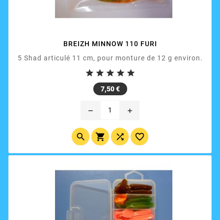
BREIZH MINNOW 110 FURI
5 Shad articulé 11 cm, pour monture de 12 g environ.





Prix
7,50 €
remove
add



