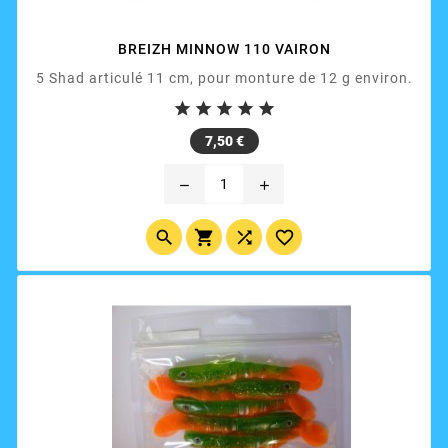
BREIZH MINNOW 110 VAIRON
5 Shad articulé 11 cm, pour monture de 12 g environ.





Prix
7,50 €
remove
add



