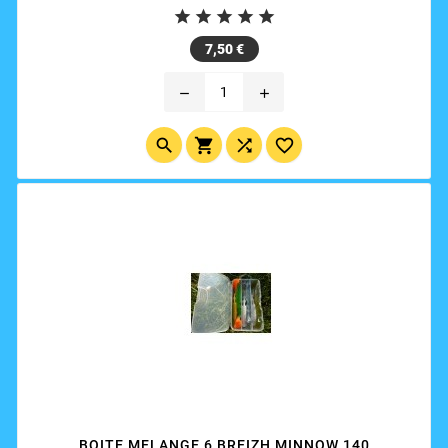
votre choix.





Prix
7,50 €
remove
add




BOITE MELANGE 6 BREIZH MINNOW 140