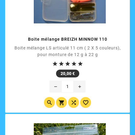
Boite mélange BREIZH MINNOW 110
Boite mélange LS articulé 11 cm ( 2 X 5 couleurs),
pour monture de 12 g à 22 g





Prix
20,00 €
remove
add



