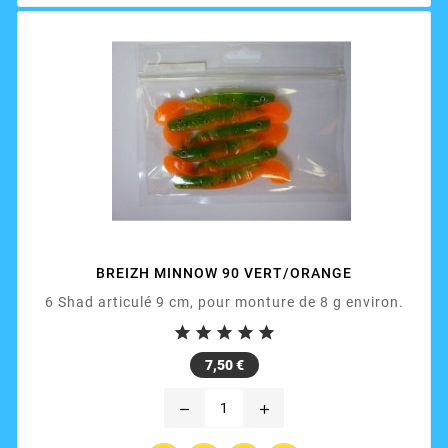
BREIZH MINNOW 90 VERT/ORANGE
6 Shad articulé 9 cm, pour monture de 8 g environ.





Prix
7,50 €
remove
add