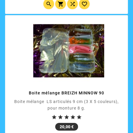




Boite mélange BREIZH MINNOW 90
Boite mélange LS articulés 9 cm (3 X 5 couleurs),
pour monture 8 g.





Prix
20,00 €