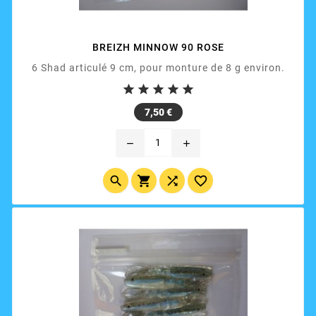
BREIZH MINNOW 90 ROSE
6 Shad articulé 9 cm, pour monture de 8 g environ.





Prix
7,50 €
remove
add



