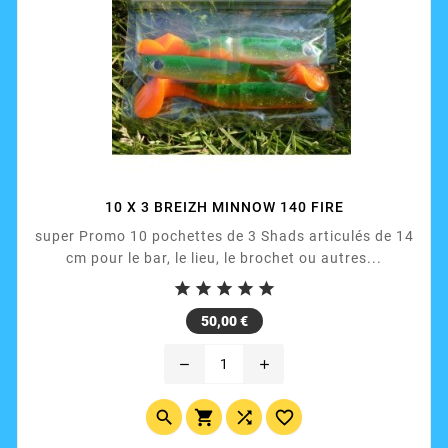
10 X 3 BREIZH MINNOW 140 FIRE
super Promo 10 pochettes de 3 Shads articulés de 14
cm pour le bar, le lieu, le brochet ou autres...





Prix
50,00 €
remove
add



