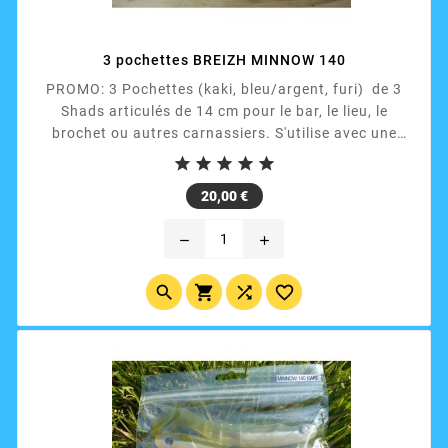
3 pochettes BREIZH MINNOW 140
PROMO: 3 Pochettes (kaki, bleu/argent, furi) de 3
Shads articulés de 14 cm pour le bar, le lieu, le
brochet ou autres carnassiers. S'utilise avec une
monture ARMORVIF 18 à 40 g ou la tête plombée de





votre choix.
Prix
20,00 €
remove
add



