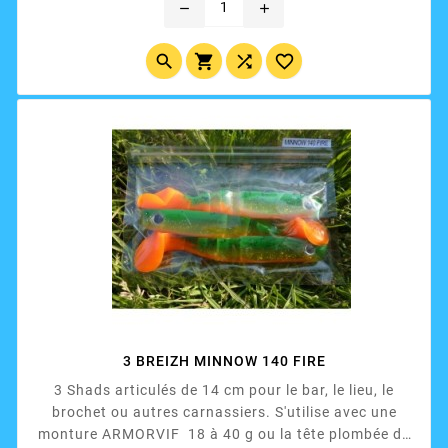
remove
add




3 BREIZH MINNOW 140 FIRE
3 Shads articulés de 14 cm pour le bar, le lieu, le
brochet ou autres carnassiers. S'utilise avec une
monture ARMORVIF 18 à 40 g ou la tête plombée de