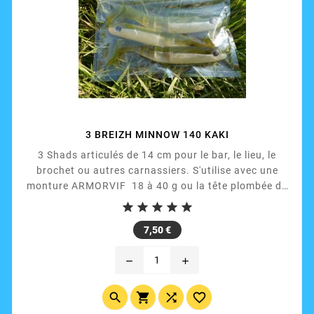
3 BREIZH MINNOW 140 KAKI
3 Shads articulés de 14 cm pour le bar, le lieu, le
brochet ou autres carnassiers. S'utilise avec une
monture ARMORVIF 18 à 40 g ou la tête plombée de
votre choix.





Prix
7,50 €
remove
add



