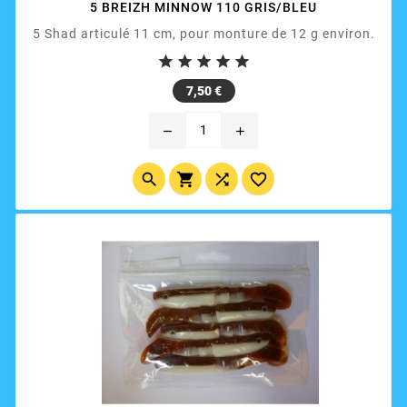
5 BREIZH MINNOW 110 GRIS/BLEU
5 Shad articulé 11 cm, pour monture de 12 g environ.





Prix
7,50 €
remove
add



