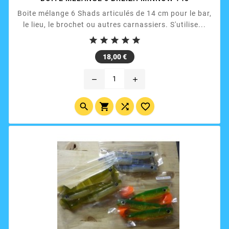
Boite mélange 6 Shads articulés de 14 cm pour le bar,
le lieu, le brochet ou autres carnassiers. S'utilise...





Prix
18,00 €
remove
add



