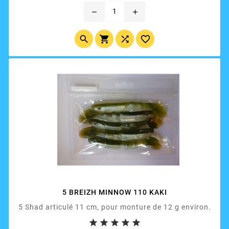
remove
add




5 BREIZH MINNOW 110 KAKI
5 Shad articulé 11 cm, pour monture de 12 g environ.




