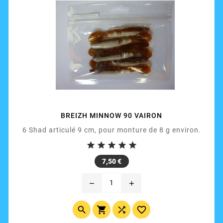
BREIZH MINNOW 90 VAIRON
6 Shad articulé 9 cm, pour monture de 8 g environ.





Prix
7,50 €
remove
add



