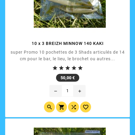
10 x 3 BREIZH MINNOW 140 KAKI
super Promo 10 pochettes de 3 Shads articulés de 14
cm pour le bar, le lieu, le brochet ou autres...





Prix
50,00 €
remove
add



