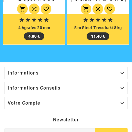
















4 Agrafes 20 mm
5 m Steel-Tress kaki 8 kg
4,80 €
11,40 €

Informations

Informations Conseils

Votre Compte
Newsletter