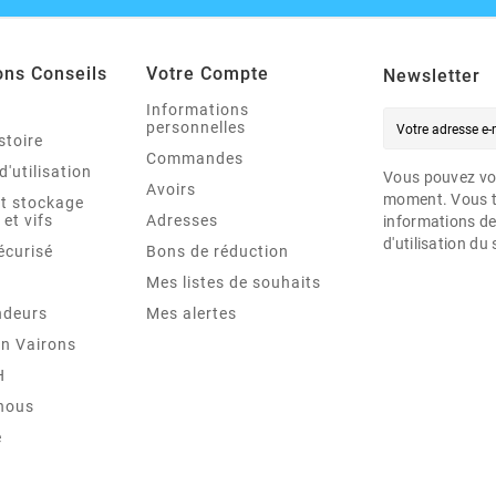
ons Conseils
Votre Compte
Newsletter
Informations
personnelles
stoire
Commandes
d'utilisation
Vous pouvez vou
Avoirs
moment. Vous t
et stockage
 et vifs
Adresses
informations de
d'utilisation du 
écurisé
Bons de réduction
Mes listes de souhaits
ndeurs
Mes alertes
en Vairons
H
nous
e