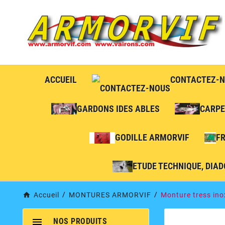
ACCUEIL
CONTACTEZ-
GARDONS IDES ABLES
CARPE
GODILLE ARMORVIF
F
ETUDE TECHNIQUE, DIAD
Accueil
MONTURES ARMORVIF
Monture tress ino

NOS PRODUITS