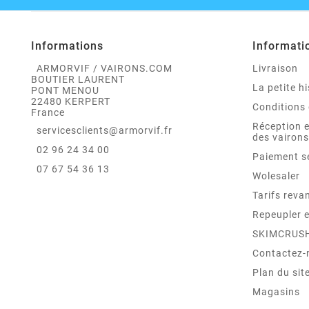
Informations
Informati
ARMORVIF / VAIRONS.COM
Livraison
BOUTIER LAURENT
La petite hi
PONT MENOU
22480 KERPERT
Conditions 
France
Réception 
servicesclients@armorvif.fr
des vairons
02 96 24 34 00
Paiement s
07 67 54 36 13
Wolesaler
Tarifs reva
Repeupler 
SKIMCRUS
Contactez-
Plan du sit
Magasins