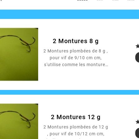
2 Montures 8 g
2 Montures plombées de 8 g ,
pour vif de 9/10 cm cm,
s'utilise comme les montures
classique mais avec une
récupération plus lente ou en
pêche verticale, le
positionnement du triple
limite les accros et optimise
le ferrage. Armé d'un triple
VMC et d'une empile inox
2 Montures 12 g
rigide ou souple en tresse
acier.
2 Montures plombées de 12 g
, pour vif de 10/12 cm cm,