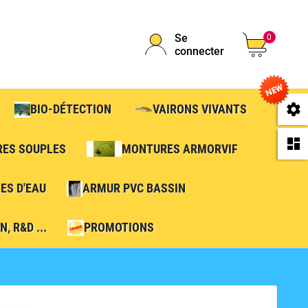
Se
0
connecter
se
BIO-DÉTECTION
VAIRONS VIVANTS
da
RES SOUPLES
MONTURES ARMORVIF
ES D'EAU
ARMUR PVC BASSIN
, R&D ...
PROMOTIONS