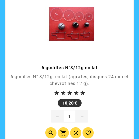
6 godilles N°3/12g en kit
6 godilles N° 3/12g en kit (agrafes, disques 24 mm et
chevrotines 12 g).





Prix
10,20 €
remove
add



