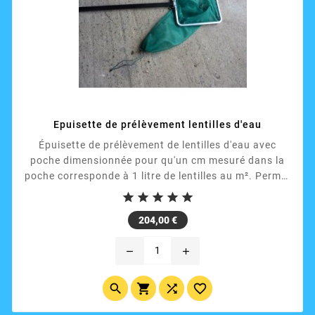
Epuisette de prélèvement lentilles d'eau
Épuisette de prélèvement de lentilles d'eau avec
poche dimensionnée pour qu'un cm mesuré dans la
poche corresponde à 1 litre de lentilles au m². Permet
de quantifier rapidement le stock en place de lentilles





d'eau à pomper.
Prix
204,00 €
remove
add



