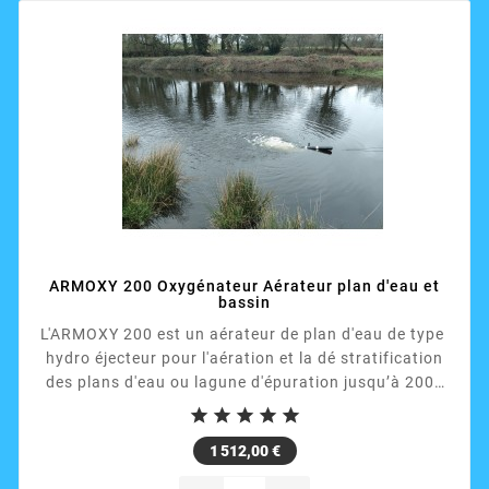
ARMOXY 200 Oxygénateur Aérateur plan d'eau et
bassin
L'ARMOXY 200 est un aérateur de plan d'eau de type
hydro éjecteur pour l'aération et la dé stratification
des plans d'eau ou lagune d'épuration jusqu’à 2000
m². Il suffit de le fixer à l'aide de câble ou cordelette





dans le sens de la longueur de votre pièce d'eau pour
Prix
1 512,00 €
réaliser un courant circulaire. Économique, la
puissance n'est que de 200 W à brancher sur du 230