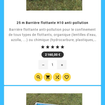
25 m Barrière flottante H10 anti-pollution
Barrière flottante anti-pollution pour le confinement
de tous types de flottants, organique (lentilles d'eau,
azolla, ...) ou chimique (hydrocarbure, plastiques,
...). Constitué d'un boudin flottant, d'une chaine inox





et d'une enveloppe résistante aux UV et
Prix
2 160,00 €
hydrocarbures. Léger et facilement manipulable a
une seule personne. Hauteur totale 10 cm, dont 5 cm
remove
add
immergé. (Bac en option).



