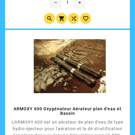
remove
add
volt, 10 m de câble...




ARMOXY 600 Oxygénateur Aérateur plan d'eau et
Bassin
L'ARMOXY 600 est un aérateur de plan d'eau de type
hydro éjecteur pour l'aération et la dé stratification