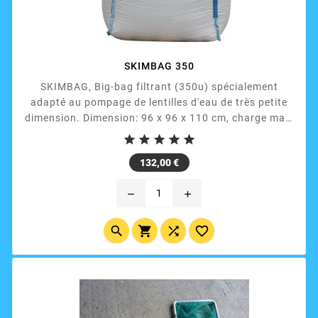
SKIMBAG 350
SKIMBAG, Big-bag filtrant (350u) spécialement
adapté au pompage de lentilles d'eau de très petite
dimension. Dimension: 96 x 96 x 110 cm, charge maxi
1500 kg. Utilisable avec notre support livré dans la





solution SKIMCRUSH.
Prix
132,00 €
remove
add



