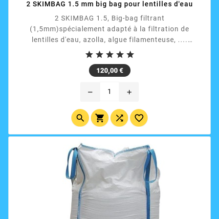
2 SKIMBAG 1.5 mm big bag pour lentilles d'eau
2 SKIMBAG 1.5, Big-bag filtrant
(1,5mm)spécialement adapté à la filtration de
lentilles d'eau, azolla, algue filamenteuse, ....
Dimension: 96 x 96 x 120 cm, charge maxi 1000 kg.





Utilisable avec notre support livré dans la solution
Prix
120,00 €
SKIMCRUSH. Sans jupe. Avec 4 sangles de
retournement.
remove
add



