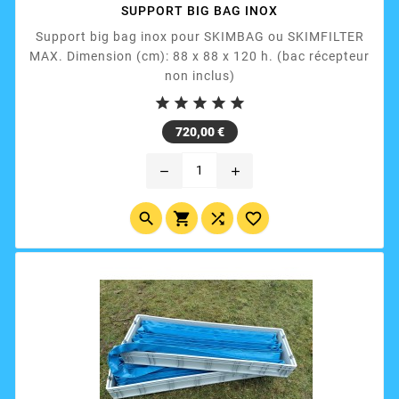
SUPPORT BIG BAG INOX
Support big bag inox pour SKIMBAG ou SKIMFILTER
MAX. Dimension (cm): 88 x 88 x 120 h. (bac récepteur
non inclus)





Prix
720,00 €
remove
add



