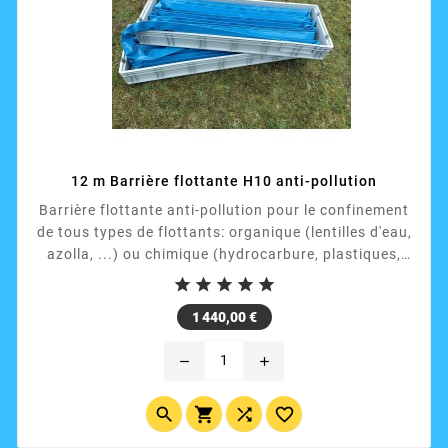
12 m Barrière flottante H10 anti-pollution
Barrière flottante anti-pollution pour le confinement
de tous types de flottants: organique (lentilles d'eau,
azolla, ...) ou chimique (hydrocarbure, plastiques,
...). Constitué d'un boudin flottant, d'une chaine inox





et d'une enveloppe résistante aux UV et
Prix
1 440,00 €
hydrocarbures. Léger et facilement manipulable a
une seule personne dans un bac fourni. Hauteur
remove
add
totale 10 cm, dont 5 cm immergé.



